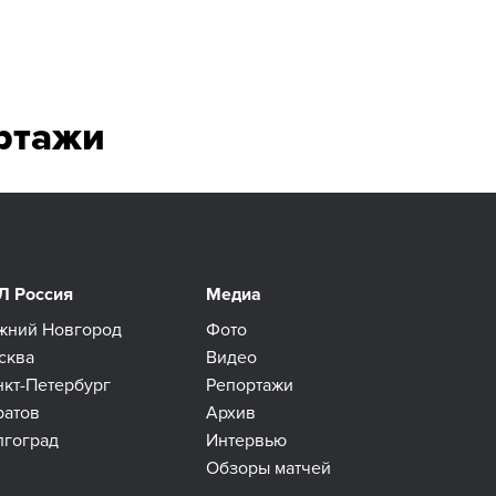
ртажи
Л Россия
Медиа
жний Новгород
Фото
сква
Видео
нкт-Петербург
Репортажи
ратов
Архив
лгоград
Интервью
Обзоры матчей