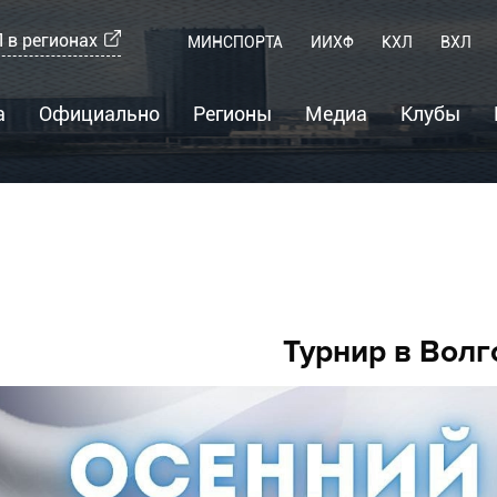
 в регионах
МИНСПОРТА
ИИХФ
КХЛ
ВХЛ
×
Региональная Хоккейная Лига
а
Официально
Регионы
Медиа
Клубы
Выберите регион:
РХЛ Россия
Нижний Новгород
Москва
Санкт-Петербург
Саратов
Саратов
Турнир в Волг
Волгоград
Сайт РХЛ-НН