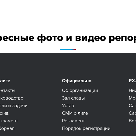
ресные фото и видео репо
 лиге
Официально
РХ
онтакты
Об организации
Ни
уководство
Зал славы
Мо
ели и задачи
Устав
Са
рхив
СМИ о лиге
Са
егламент
Регламент
Во
борная
Порядок регистрации