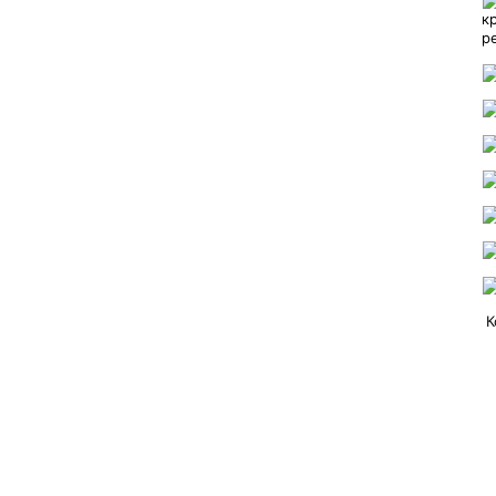
к
р
К