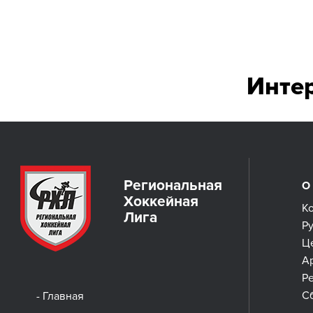
Инте
Региональная
О
Хоккейная
К
Лига
Р
Ц
А
Р
С
- Главная