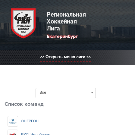
Региональная Хоккейная Лига
Региональная
Хоккейная
Лига
Выберите регион:
Екатеринбург
РХЛ Россия
Нижний Новгород
>> Открыть меню лиги <<
Москва
Санкт-Петербург
Саратов
Саратов
Волгоград
Все
Сайт РХЛ-НН
Список команд
ЭНЕРГОН
РХЛ-Челябинск